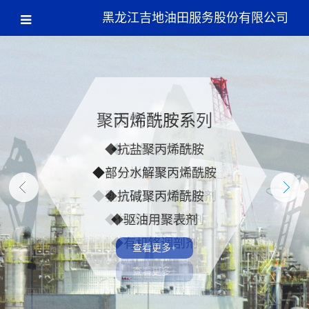
黑龙江吉地油田服务股份有限公司
聚丙烯酰胺系列
调剖剂系列
◆抗盐聚丙烯酰胺
◆正电胶调堵剂
◆部分水解聚丙烯酰胺
◆有机树脂凝胶调剖剂
◆乳液微球颗粒调剖剂
◆抗碱聚丙烯酰胺
◆体膨颗粒调剖剂
◆驱油用聚表剂
◆有机铬调剖剂
查看更多+
查看更多+
查看更多+
查看更多+